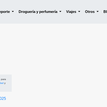
deporte
Droguería y perfumería
Viajes
Otros
B
a para
dad
y