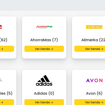
(62)
AhorraMas (7)
Alimerka (2
a →
Ver tienda →
Ver tienda →
les (5)
Adidas (0)
Avon (6)
a →
Ver tienda →
Ver tienda →