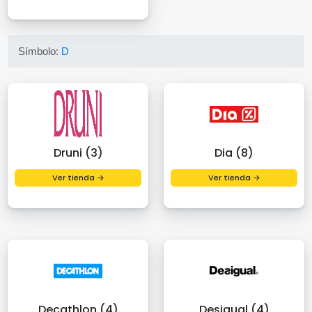
Símbolo:
D
Druni (3)
Dia (8)
Ver tienda →
Ver tienda →
Decathlon (4)
Desigual (4)