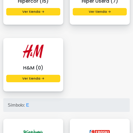
Hipercor (15)
Hiper Usera (7)
Ver tienda →
Ver tienda →
H&M (0)
Ver tienda →
Símbolo:
E