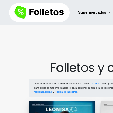
Supermercados
Folletos y
Descargo de responsabilidad
: No somos la marca
Leonisa
y no pose
para obtener más información o para comprar cualquiera de los pro
responsabilidad
y
Acerca de nosotros
.