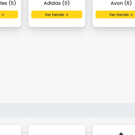
les (5)
Adidas (0)
Avon (6)
a →
Ver tienda →
Ver tienda →