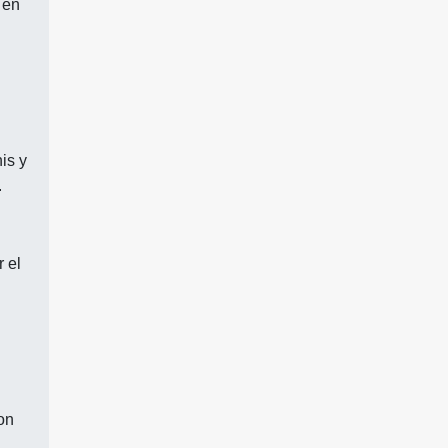
 en
is y
.
 el
on