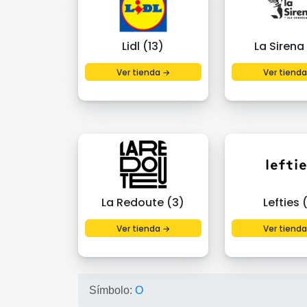
Lidl (13)
La Sirena
Ver tienda →
Ver tiend
La Redoute (3)
Lefties (
Ver tienda →
Ver tiend
Símbolo:
O