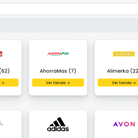
(62)
AhorraMas (7)
Alimerka (2
a →
Ver tienda →
Ver tienda →