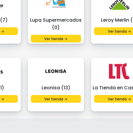
 (7)
Lupa Supermercados
Leroy Merlin 
(0)
a →
Ver tienda →
Ver tienda →
1)
Leonisa (13)
La Tienda en Ca
a →
Ver tienda →
Ver tienda →