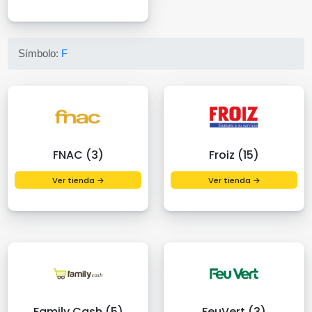
Símbolo:
F
FNAC (3)
Froiz (15)
Ver tienda →
Ver tienda →
Family Cash (5)
FeuVert (3)