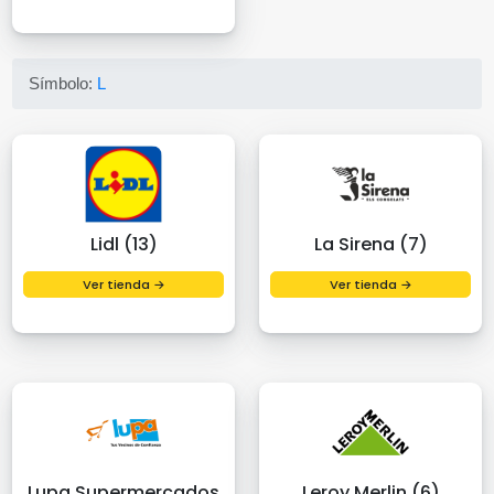
Símbolo:
L
Lidl (13)
La Sirena (7)
Ver tienda →
Ver tienda →
Lupa Supermercados
Leroy Merlin (6)