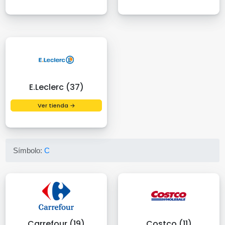
E.Leclerc (37)
Ver tienda →
Símbolo:
C
Carrefour (19)
Costco (11)